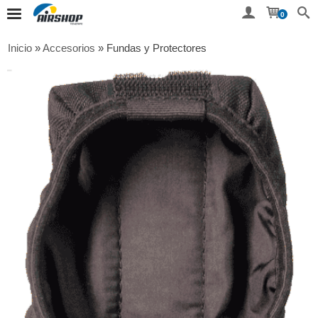
0
Inicio
»
Accesorios
»
Fundas y Protectores