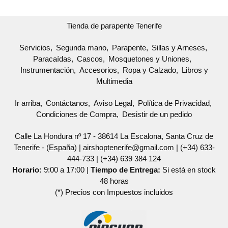
Tienda de parapente Tenerife
Servicios
Segunda mano
Parapente
Sillas y Arneses
Paracaídas
Cascos
Mosquetones y Uniones
Instrumentación
Accesorios
Ropa y Calzado
Libros y
Multimedia
Ir arriba
Contáctanos
Aviso Legal
Política de Privacidad
Condiciones de Compra
Desistir de un pedido
Calle La Hondura nº 17 - 38614 La Escalona, Santa Cruz de
Tenerife - (España) | airshoptenerife@gmail.com |
(+34) 633-
444-733
|
(+34) 639 384 124
Horario:
9:00 a 17:00 |
Tiempo de Entrega:
Si está en stock
48 horas
(*) Precios con Impuestos incluidos