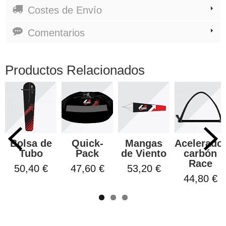
Costes de Envío
Comentarios
Productos Relacionados
Bolsa de
Quick-
Mangas
Acelerado
Tubo
Pack
de Viento
carbón
Race
50,40 €
47,60 €
53,20 €
44,80 €