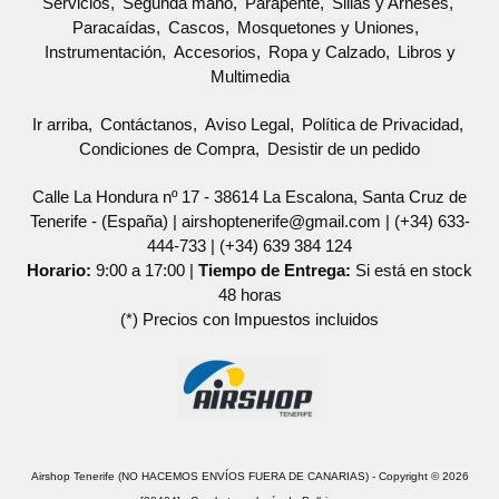
Servicios
Segunda mano
Parapente
Sillas y Arneses
Paracaídas
Cascos
Mosquetones y Uniones
Instrumentación
Accesorios
Ropa y Calzado
Libros y
Multimedia
Ir arriba
Contáctanos
Aviso Legal
Política de Privacidad
Condiciones de Compra
Desistir de un pedido
Calle La Hondura nº 17 - 38614 La Escalona, Santa Cruz de
Tenerife - (España) | airshoptenerife@gmail.com |
(+34) 633-
444-733
|
(+34) 639 384 124
Horario:
9:00 a 17:00 |
Tiempo de Entrega:
Si está en stock
48 horas
(*) Precios con Impuestos incluidos
Airshop Tenerife (NO HACEMOS ENVÍOS FUERA DE CANARIAS)
- Copyright © 2026