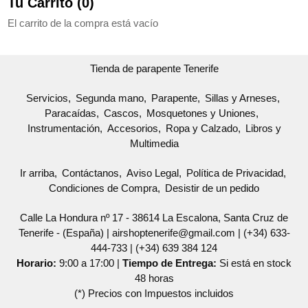
Tu Carrito (0)
El carrito de la compra está vacío
Tienda de parapente Tenerife
Servicios
Segunda mano
Parapente
Sillas y Arneses
Paracaídas
Cascos
Mosquetones y Uniones
Instrumentación
Accesorios
Ropa y Calzado
Libros y
Multimedia
Ir arriba
Contáctanos
Aviso Legal
Política de Privacidad
Condiciones de Compra
Desistir de un pedido
Calle La Hondura nº 17 - 38614 La Escalona, Santa Cruz de
Tenerife - (España) | airshoptenerife@gmail.com |
(+34) 633-
444-733
|
(+34) 639 384 124
Horario:
9:00 a 17:00 |
Tiempo de Entrega:
Si está en stock
48 horas
(*) Precios con Impuestos incluidos