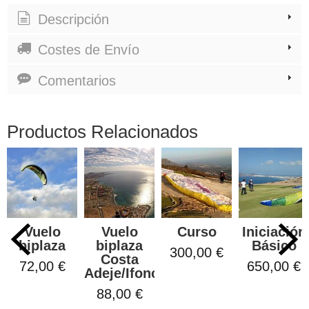
Descripción
Costes de Envío
Comentarios
Productos Relacionados
Vuelo
Vuelo
Curso
Iniciación
biplaza
biplaza
Básico
300,00 €
Costa
72,00 €
650,00 €
Adeje/Ifonche
88,00 €