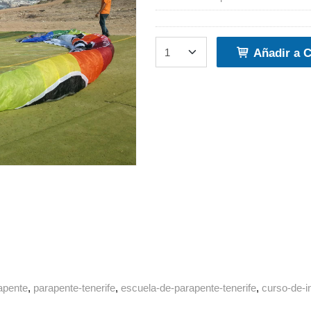
Añadir a C
apente
parapente-tenerife
escuela-de-parapente-tenerife
curso-de-i