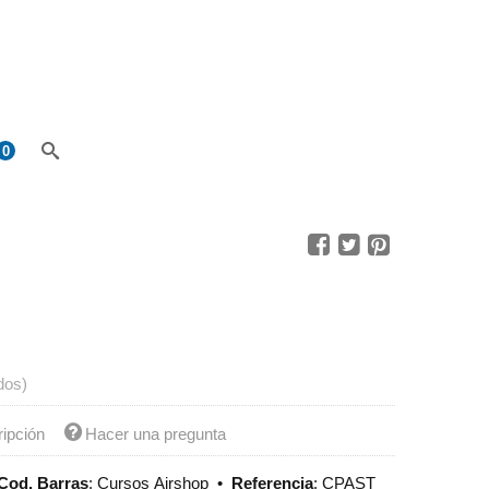
0
dos)
ripción
Hacer una pregunta
Cod. Barras
:
Cursos Airshop
•
Referencia
:
CPAST