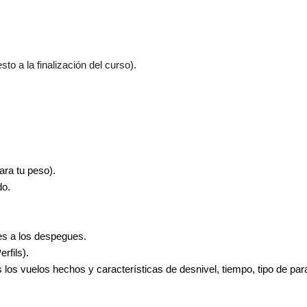
to a la finalización del curso).
ara tu peso).
do.
s a los despegues.
rfils).
s los vuelos hechos y características de desnivel, tiempo, tipo de para