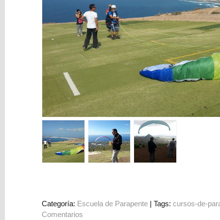
Paracaídas
Cascos
Mosquetones
y
Uniones
Instrumentación
Accesorios
Ropa
y
Calzado
Libros
y
Multimedia
Categoría:
Escuela de Parapente
|
Tags:
cursos-de-par
Marcas
Comentarios