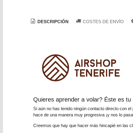
DESCRIPCIÓN
COSTES DE ENVÍO
Costes
de
Envío
GRATIS
*
Consultar
Destinos
Tu
Carrito
Quieres aprender a volar? Éste es tu s
(0)
Si aún no has tenido ningún contacto directo con e
El
hace de una manera muy progresiva ¡y nos lo pasa
carrito
Creemos que hay que hacer más hincapié en las clas
de
la