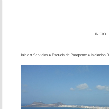
INICIO
Categorías
Inicio
»
Servicios
»
Escuela de Parapente
»
Iniciación 
Servicios
Segunda
mano
Parapente
Sillas
y
Arneses