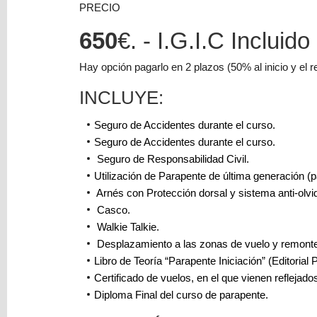
PRECIO
compra
está
650
€. - I.G.I.C Incluido
vacío
Hay opción pagarlo en 2 plazos (50% al inicio y el res
INCLUYE:
Seguro de Accidentes durante el curso.
Seguro de Accidentes durante el curso.
Seguro de Responsabilidad Civil.
Utilización de Parapente de última generación (p
Arnés con Protección dorsal y sistema anti-olvi
Casco.
Walkie Talkie.
Desplazamiento a las zonas de vuelo y remonte
Libro de Teoría “Parapente Iniciación” (Editorial Pe
Certificado de vuelos, en el que vienen reflejado
Diploma Final del curso de parapente.