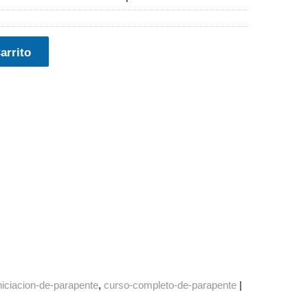
arrito
niciacion-de-parapente
curso-completo-de-parapente
|