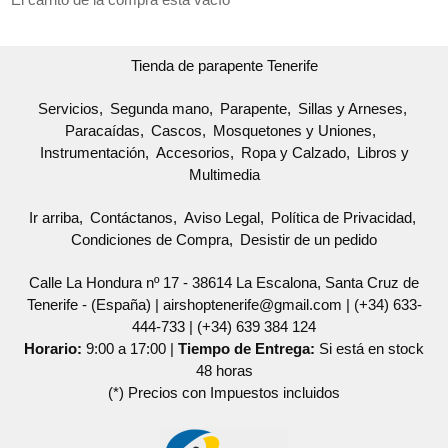
Tienda de parapente Tenerife
Servicios
Segunda mano
Parapente
Sillas y Arneses
Paracaídas
Cascos
Mosquetones y Uniones
Instrumentación
Accesorios
Ropa y Calzado
Libros y
Multimedia
Ir arriba
Contáctanos
Aviso Legal
Política de Privacidad
Condiciones de Compra
Desistir de un pedido
Calle La Hondura nº 17 - 38614 La Escalona, Santa Cruz de
Tenerife - (España) | airshoptenerife@gmail.com |
(+34) 633-
444-733
|
(+34) 639 384 124
Horario:
9:00 a 17:00 |
Tiempo de Entrega:
Si está en stock
48 horas
(*) Precios con Impuestos incluidos