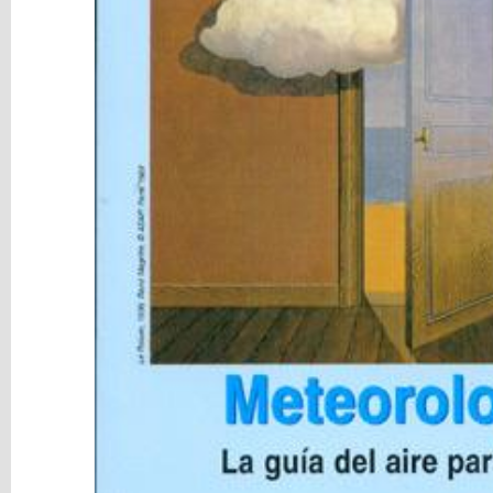
Paracaídas
Cascos
Mosquetones
y
Uniones
Instrumentación
Accesorios
Ropa
y
Calzado
Libros
y
Multimedia
Marcas