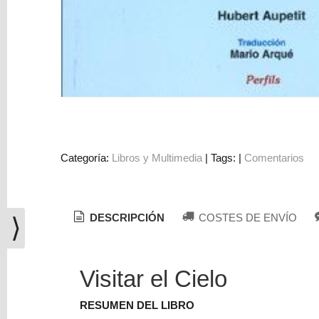
Costes
de
Envío
GRATIS
*
Categoría:
Libros y Multimedia
|
Tags:
|
Comentarios
Consultar
Destinos
Tu
DESCRIPCIÓN
COSTES DE ENVÍO
⟩
Carrito
(0)
El
Visitar el Cielo
carrito
de
RESUMEN DEL LIBRO
la