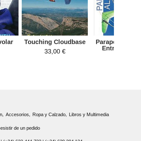
volar
Touching Cloudbase
Parapente-Alad
Entrenamien
33,00 €
28,00 €
ón
Accesorios
Ropa y Calzado
Libros y Multimedia
esistir de un pedido