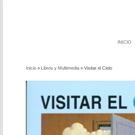
INICIO
Categorías
Inicio
»
Libros y Multimedia
»
Visitar el Cielo
Servicios
Segunda
mano
Parapente
Sillas
y
Arneses