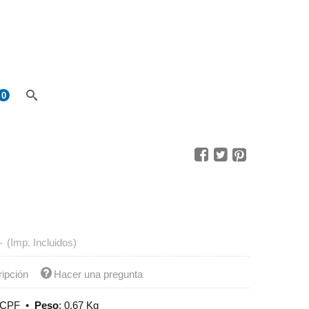
0
-
(Imp. Incluidos)
ripción
Hacer una pregunta
ECPF
•
Peso
:
0,67 Kg