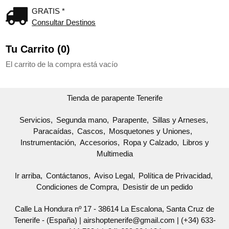
GRATIS *
Consultar Destinos
Tu Carrito (0)
El carrito de la compra está vacío
Tienda de parapente Tenerife
Servicios
Segunda mano
Parapente
Sillas y Arneses
Paracaídas
Cascos
Mosquetones y Uniones
Instrumentación
Accesorios
Ropa y Calzado
Libros y
Multimedia
Ir arriba
Contáctanos
Aviso Legal
Política de Privacidad
Condiciones de Compra
Desistir de un pedido
Calle La Hondura nº 17 - 38614 La Escalona, Santa Cruz de
Tenerife - (España) | airshoptenerife@gmail.com |
(+34) 633-