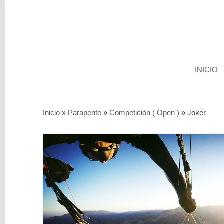
INICIO
Categorías
Inicio
»
Parapente
»
Competición ( Open )
»
Joker
Servicios
Segunda
mano
Parapente
Sillas
y
Arneses