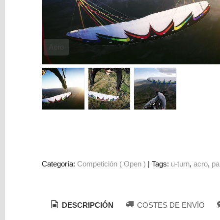
Paracaídas
Cascos
Mosquetones
Acro
y
Uniones
Instrumentación
Accesorios
Ropa
y
Calzado
Libros
Categoría:
Competición ( Open )
|
Tags:
u-turn
acro
pa
y
Multimedia
DESCRIPCIÓN
COSTES DE ENVÍO
Marcas