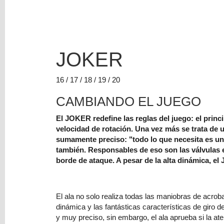
JOKER
Costes
de
Envío
16 / 17 / 18 / 19 / 20
GRATIS
CAMBIANDO EL JUEGO
*
Consultar
El JOKER redefine las reglas del juego: el princ
Destinos
velocidad de rotación. Una vez más se trata de 
sumamente preciso: "todo lo que necesita es un
también. Responsables de eso son las válvulas e
Tu
borde de ataque. A pesar de la alta dinámica, e
Carrito
(0)
El
El ala no solo realiza todas las maniobras de acro
carrito
dinámica y las fantásticas características de giro 
de
y muy preciso, sin embargo, el ala aprueba si la at
la