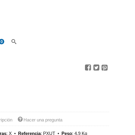
0
ripción
Hacer una pregunta
ras
:
X
•
Referencia
:
PXUT
•
Peso
:
4,9 Kg