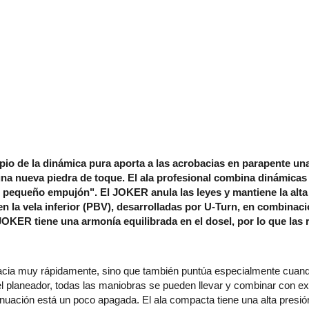
ipio de la dinámica pura aporta a las acrobacias en parapente un
una nueva piedra de toque. El ala profesional combina dinámica
 pequeño empujón". El JOKER anula las leyes y mantiene la alta 
n la vela inferior (PBV), desarrolladas por U-Turn, en combinac
l JOKER tiene una armonía equilibrada en el dosel, por lo que la
bacia muy rápidamente, sino que también puntúa especialmente cuando 
del planeador, todas las maniobras se pueden llevar y combinar con e
enuación está un poco apagada. El ala compacta tiene una alta presió