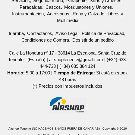
Servicios
Segunda mano
Parapente
Sillas y Arneses
Paracaídas
Cascos
Mosquetones y Uniones
Instrumentación
Accesorios
Ropa y Calzado
Libros y
Multimedia
Ir arriba
Contáctanos
Aviso Legal
Política de Privacidad
Condiciones de Compra
Desistir de un pedido
Calle La Hondura nº 17 - 38614 La Escalona, Santa Cruz de
Tenerife - (España) | airshoptenerife@gmail.com |
(+34) 633-
444-733
|
(+34) 639 384 124
Horario:
9:00 a 17:00 |
Tiempo de Entrega:
Si está en stock
48 horas
(*) Precios con Impuestos incluidos
Airshop Tenerife (NO HACEMOS ENVÍOS FUERA DE CANARIAS)
- Copyright © 2026