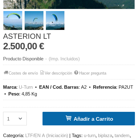
ASTERION LT
2.500,00 €
Producto Disponible
-
(Imp. Incluidos)
Costes de envío
Ver descripción
Hacer pregunta
Marca
:
U-Turn
•
EAN / Cod. Barras
:
A2
•
Referencia
:
PA2UT
•
Peso
:
4,85 Kg
Añadir a Carrito
Categoría:
LTF/EN A (Iniciación)
|
Tags:
u-turn
biplaza
tandem