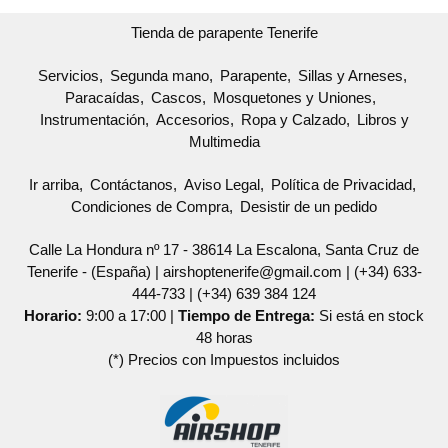
Tienda de parapente Tenerife
Servicios
Segunda mano
Parapente
Sillas y Arneses
Paracaídas
Cascos
Mosquetones y Uniones
Instrumentación
Accesorios
Ropa y Calzado
Libros y
Multimedia
Ir arriba
Contáctanos
Aviso Legal
Política de Privacidad
Condiciones de Compra
Desistir de un pedido
Calle La Hondura nº 17 - 38614 La Escalona, Santa Cruz de
Tenerife - (España) | airshoptenerife@gmail.com |
(+34) 633-
444-733
|
(+34) 639 384 124
Horario:
9:00 a 17:00 |
Tiempo de Entrega:
Si está en stock
48 horas
(*) Precios con Impuestos incluidos