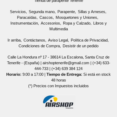
Tienda de parapente Tenerife
Servicios
Segunda mano
Parapente
Sillas y Arneses
Paracaídas
Cascos
Mosquetones y Uniones
Instrumentación
Accesorios
Ropa y Calzado
Libros y
Multimedia
Ir arriba
Contáctanos
Aviso Legal
Política de Privacidad
Condiciones de Compra
Desistir de un pedido
Calle La Hondura nº 17 - 38614 La Escalona, Santa Cruz de
Tenerife - (España) | airshoptenerife@gmail.com |
(+34) 633-
444-733
|
(+34) 639 384 124
Horario:
9:00 a 17:00 |
Tiempo de Entrega:
Si está en stock
48 horas
(*) Precios con Impuestos incluidos