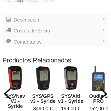
nuevo
alfapilot-cs
|
Comentarios
Descripción
Costes de Envío
Comentarios
Productos Relacionados
SYS'Nav
SYS'GPS
SYS'Alti
Oudie 5
V3 -
v3 - Syride
v3 - Syride
PRO
Syride
349,00 €
199,00 €
752,00 €