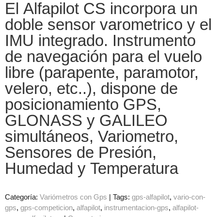
El Alfapilot CS incorpora un
doble sensor varometrico y el
IMU integrado. Instrumento
de navegación para el vuelo
libre (parapente, paramotor,
velero, etc..), dispone de
posicionamiento GPS,
GLONASS y GALILEO
simultáneos, Variometro,
Sensores de Presión,
Humedad y Temperatura
Categoría:
Variómetros con Gps
|
Tags:
gps-alfapilot
vario-con-
gps
gps-competicion
alfapilot
instrumentacion-gps
alfapilot-