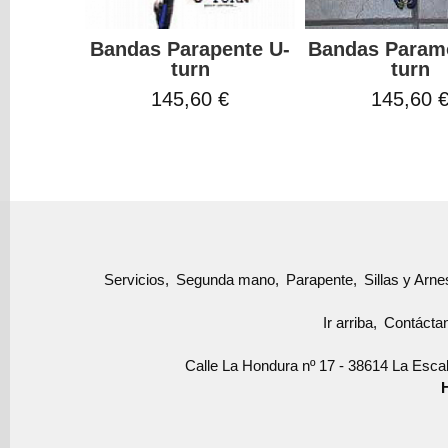
Bandas Parapente U-
Bandas Paramo
turn
turn
145,60 €
145,60 
Servicios
Segunda mano
Parapente
Sillas y Arn
Ir arriba
Contácta
Calle La Hondura nº 17 - 38614 La Escal