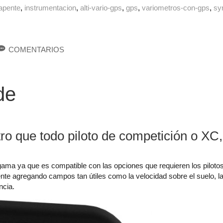
apente
instrumentacion
alti-vario-gps
gps
variometros-con-gps
sy
COMENTARIOS
de
ro que todo piloto de competición o X
gama ya que es compatible con las opciones que requieren los piloto
nte agregando campos tan útiles como la velocidad sobre el suelo, la 
ncia.