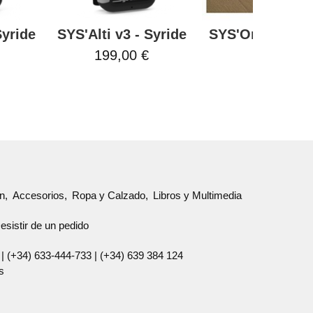
Syride
SYS'Alti v3 - Syride
SYS'One v3 - S
199,00 €
69,00 €
ón
Accesorios
Ropa y Calzado
Libros y Multimedia
esistir de un pedido
 |
(+34) 633-444-733
|
(+34) 639 384 124
s