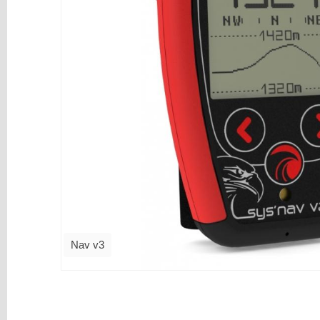
Paracaídas
Cascos
Mosquetones
y
Uniones
Instrumentación
Accesorios
Ropa
y
Calzado
Libros
y
Nav v3
Multimedia
Marcas