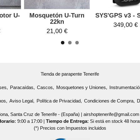
tor U-
Mosquetón U-Turn
SYS'GPS v3 - 
22kn
349,00 €
€
21,00 €
Tienda de parapente Tenerife
eses
Paracaídas
Cascos
Mosquetones y Uniones
Instrumentaci
nos
Aviso Legal
Política de Privacidad
Condiciones de Compra
D
ona, Santa Cruz de Tenerife - (España) | airshoptenerife@gmail.com
Horario:
9:00 a 17:00 |
Tiempo de Entrega:
Si está en stock 48 hora
(*) Precios con Impuestos incluidos