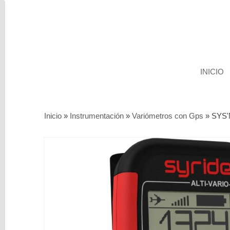
INICIO
Categorías
Inicio
»
Instrumentación
»
Variómetros con Gps
»
SYS'
Servicios
Segunda
mano
Parapente
Sillas
y
Arneses