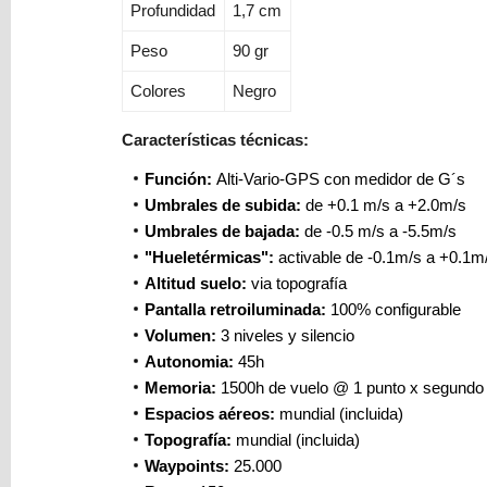
Profundidad
1,7 cm
Peso
90 gr
Colores
Negro
Características técnicas:
Función:
Alti-Vario-GPS con medidor de G´s
Umbrales de subida:
de +0.1 m/s a +2.0m/s
Umbrales de bajada:
de -0.5 m/s a -5.5m/s
"Hueletérmicas":
activable de -0.1m/s a +0.1m
Altitud suelo:
via topografía
Pantalla retroiluminada:
100% configurable
Volumen:
3 niveles y silencio
Autonomia:
45h
Memoria:
1500h de vuelo @ 1 punto x segundo
Espacios aéreos:
mundial (incluida)
Topografía:
mundial (incluida)
Waypoints:
25.000