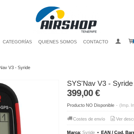
CATEGORÍAS
QUIENES SOMOS
CONTACTO
Nav V3 - Syride
SYS'Nav V3 - Syride
399,00 €
Producto NO Disponible
-
(Imp. I
Costes de envío
Ver desc
Marca
:
Syride
•
EAN / Cod. Bar