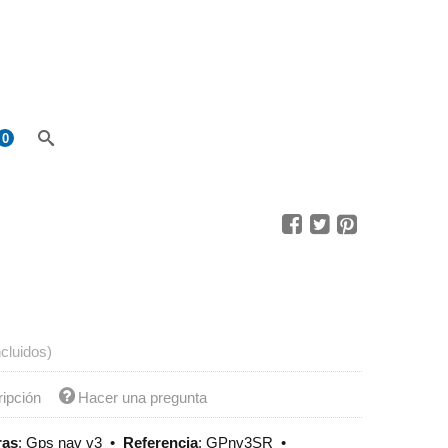
0
ncluidos)
ripción
Hacer una pregunta
ras
:
Gps nav v3
•
Referencia
:
GPnv3SR
•