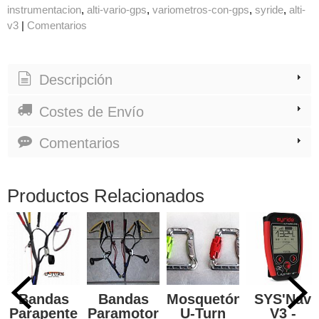
instrumentacion
alti-vario-gps
variometros-con-gps
syride
alti-
v3
|
Comentarios
Descripción
Costes de Envío
Comentarios
Productos Relacionados
Bandas
Bandas
Mosquetón
SYS'Nav
Parapente
Paramotor
U-Turn
V3 -