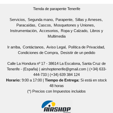
Tienda de parapente Tenerife
Servicios
Segunda mano
Parapente
Sillas y Arneses
Paracaídas
Cascos
Mosquetones y Uniones
Instrumentación
Accesorios
Ropa y Calzado
Libros y
Multimedia
Ir arriba
Contáctanos
Aviso Legal
Política de Privacidad
Condiciones de Compra
Desistir de un pedido
Calle La Hondura nº 17 - 38614 La Escalona, Santa Cruz de
Tenerife - (España) | airshoptenerife@gmail.com |
(+34) 633-
444-733
|
(+34) 639 384 124
Horario:
9:00 a 17:00 |
Tiempo de Entrega:
Si está en stock
48 horas
(*) Precios con Impuestos incluidos